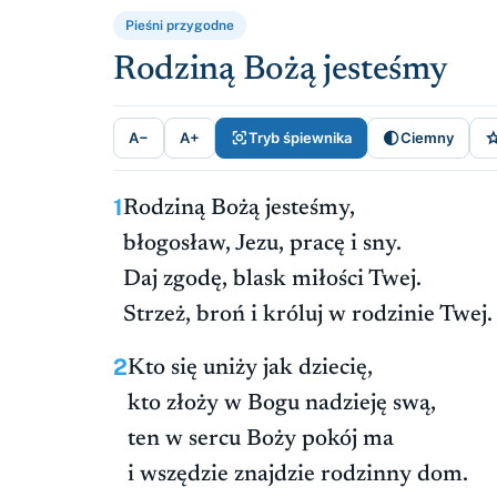
Pieśni przygodne
Rodziną Bożą jesteśmy


A−
A+
Tryb śpiewnika
Ciemny
1
Rodziną Bożą jesteśmy,
błogosław, Jezu, pracę i sny.
Daj zgodę, blask miłości Twej.
Strzeż, broń i króluj w rodzinie Twej.
2
Kto się uniży jak dziecię,
kto złoży w Bogu nadzieję swą,
ten w sercu Boży pokój ma
i wszędzie znajdzie rodzinny dom.