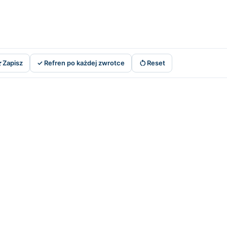


Zapisz
✓ Refren po każdej zwrotce
Reset