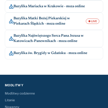

Bazylika Mariacka w Krakowie - msza online
Bazylika Matki Bożej Piekarskiej w

● LIVE
Piekarach Śląskich - msza online
Bazylika Najświętszego Serca Pana Jezusa w

Katowicach-Panewnikach - msza online

Bazylika św. Brygidy w Gdańsku - msza online
MODLITWY
Modlitwy codzienne
Litanie
Nowenny