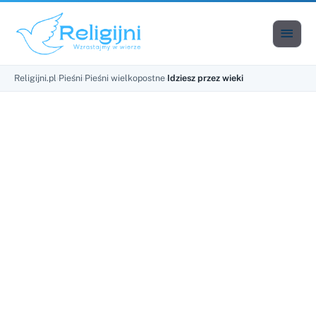

Men
Religijni.pl
›
Pieśni
›
Pieśni wielkopostne
›
Idziesz przez wieki