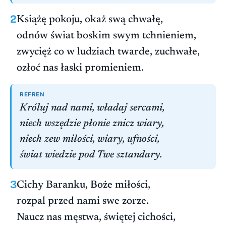
2
Książę pokoju, okaż swą chwałę,
odnów świat boskim swym tchnieniem,
zwycięż co w ludziach twarde, zuchwałe,
ozłoć nas łaski promieniem.
REFREN
Króluj nad nami, władaj sercami,
niech wszędzie płonie znicz wiary,
niech zew miłości, wiary, ufności,
świat wiedzie pod Twe sztandary.
3
Cichy Baranku, Boże miłości,
rozpal przed nami swe zorze.
Naucz nas męstwa, świętej cichości,