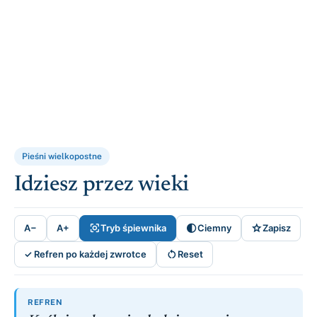
Pieśni wielkopostne
Idziesz przez wieki



A−
A+
Tryb śpiewnika
Ciemny
Zapisz

✓ Refren po każdej zwrotce
Reset
REFREN