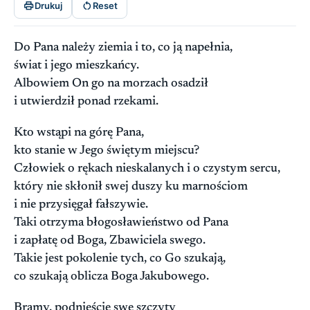


Drukuj
Reset
Do Pana należy ziemia i to, co ją napełnia,
świat i jego mieszkańcy.
Albowiem On go na morzach osadził
i utwierdził ponad rzekami.
Kto wstąpi na górę Pana,
kto stanie w Jego świętym miejscu?
Człowiek o rękach nieskalanych i o czystym sercu,
który nie skłonił swej duszy ku marnościom
i nie przysięgał fałszywie.
Taki otrzyma błogosławieństwo od Pana
i zapłatę od Boga, Zbawiciela swego.
Takie jest pokolenie tych, co Go szukają,
co szukają oblicza Boga Jakubowego.
Bramy, podnieście swe szczyty