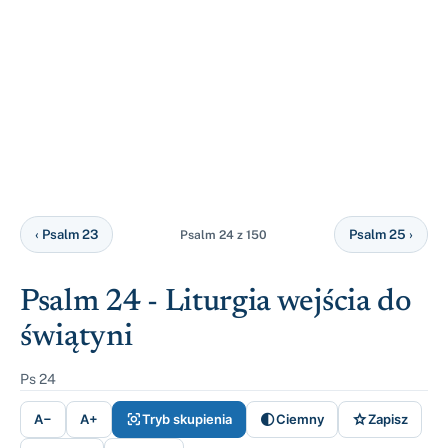
‹ Psalm 23
Psalm 25 ›
Psalm 24 z 150
Psalm 24 - Liturgia wejścia do
świątyni
Ps 24



A−
A+
Tryb skupienia
Ciemny
Zapisz