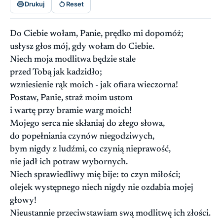


Drukuj
Reset
Do Ciebie wołam, Panie, prędko mi dopomóż;
usłysz głos mój, gdy wołam do Ciebie.
Niech moja modlitwa będzie stale
przed Tobą jak kadzidło;
wzniesienie rąk moich - jak ofiara wieczorna!
Postaw, Panie, straż moim ustom
i wartę przy bramie warg moich!
Mojego serca nie skłaniaj do złego słowa,
do popełniania czynów niegodziwych,
bym nigdy z ludźmi, co czynią nieprawość,
nie jadł ich potraw wybornych.
Niech sprawiedliwy mię bije: to czyn miłości;
olejek występnego niech nigdy nie ozdabia mojej
głowy!
Nieustannie przeciwstawiam swą modlitwę ich złości.