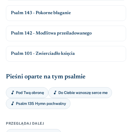
Psalm 143 - Pokorne błaganie
Psalm 142 - Modlitwa prześladowanego
Psalm 101 - Zwierciadło księcia
Pieśni oparte na tym psalmie


Pod Twą obronę
Do Ciebie wznoszę serce me

Psalm 135 Hymn pochwalny
PRZEGLĄDAJ DALEJ