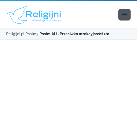

Men
Religijni.pl
›
Psalmy
›
Psalm 141 - Przeciwko atrakcyjności zła