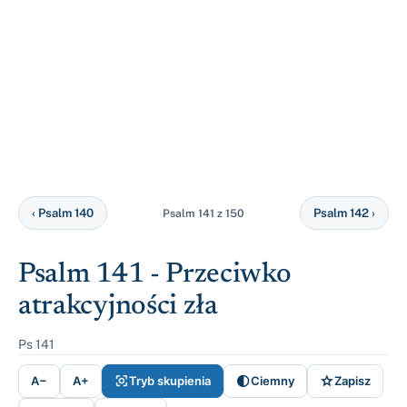
‹ Psalm 140
Psalm 142 ›
Psalm 141 z 150
Psalm 141 - Przeciwko
atrakcyjności zła
Ps 141



A−
A+
Tryb skupienia
Ciemny
Zapisz