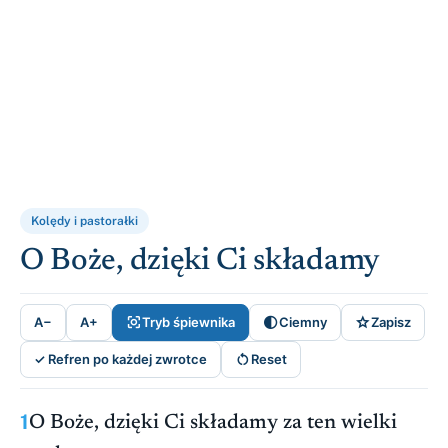
Kolędy i pastorałki
O Boże, dzięki Ci składamy



A−
A+
Tryb śpiewnika
Ciemny
Zapisz

✓ Refren po każdej zwrotce
Reset
1
O Boże, dzięki Ci składamy za ten wielki