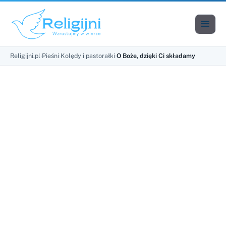

Men
Religijni.pl
›
Pieśni
›
Kolędy i pastorałki
›
O Boże, dzięki Ci składamy