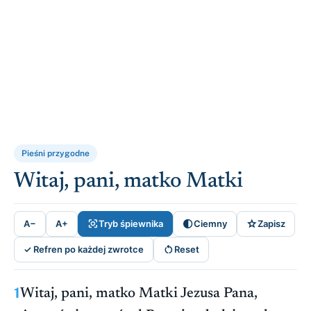
Pieśni przygodne
Witaj, pani, matko Matki



A−
A+
Tryb śpiewnika
Ciemny
Zapisz

✓ Refren po każdej zwrotce
Reset
1
Witaj, pani, matko Matki Jezusa Pana,