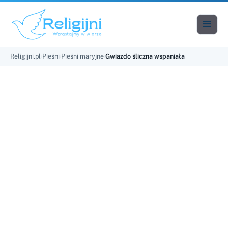

Men
Religijni.pl
›
Pieśni
›
Pieśni maryjne
›
Gwiazdo śliczna wspaniała