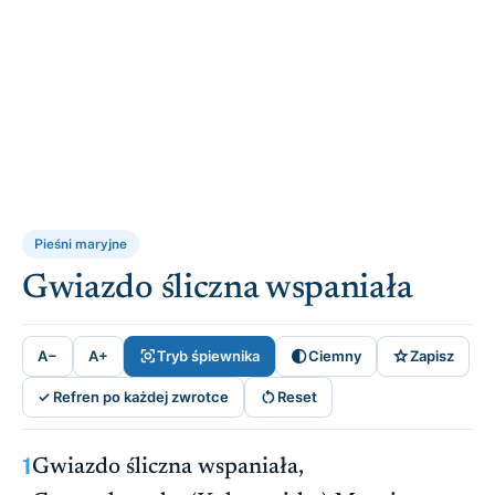
Pieśni maryjne
Gwiazdo śliczna wspaniała



A−
A+
Tryb śpiewnika
Ciemny
Zapisz

✓ Refren po każdej zwrotce
Reset
1
Gwiazdo śliczna wspaniała,