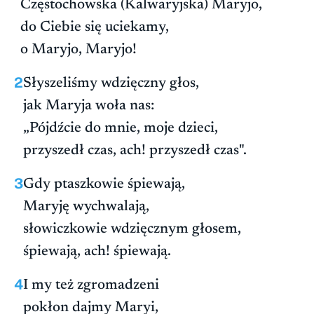
Częstochowska (Kalwaryjska) Maryjo,
do Ciebie się uciekamy,
o Maryjo, Maryjo!
2
Słyszeliśmy wdzięczny głos,
jak Maryja woła nas:
„Pójdźcie do mnie, moje dzieci,
przyszedł czas, ach! przyszedł czas".
3
Gdy ptaszkowie śpiewają,
Maryję wychwalają,
słowiczkowie wdzięcznym głosem,
śpiewają, ach! śpiewają.
4
I my też zgromadzeni
pokłon dajmy Maryi,