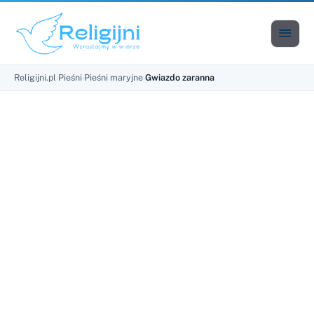

Men
Religijni.pl
›
Pieśni
›
Pieśni maryjne
›
Gwiazdo zaranna