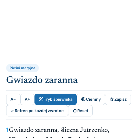
Pieśni maryjne
Gwiazdo zaranna



A−
A+
Tryb śpiewnika
Ciemny
Zapisz

✓ Refren po każdej zwrotce
Reset
1
Gwiazdo zaranna, śliczna Jutrzenko,