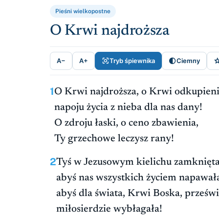
Pieśni wielkopostne
O Krwi najdroższa


A−
A+
Tryb śpiewnika
Ciemny
1
O Krwi najdroższa, o Krwi odkupieni
napoju życia z nieba dla nas dany!
O zdroju łaski, o ceno zbawienia,
Ty grzechowe leczysz rany!
2
Tyś w Jezusowym kielichu zamknięta
abyś nas wszystkich życiem napawał
abyś dla świata, Krwi Boska, prześwi
miłosierdzie wybłagała!