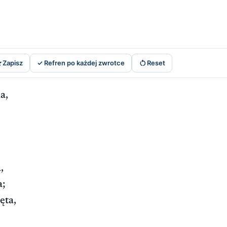


Zapisz
✓ Refren po każdej zwrotce
Reset
a,
,
a;
ęta,