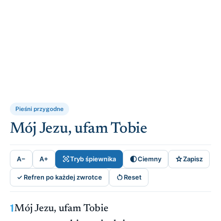
Pieśni przygodne
Mój Jezu, ufam Tobie



A−
A+
Tryb śpiewnika
Ciemny
Zapisz

✓ Refren po każdej zwrotce
Reset
1
Mój Jezu, ufam Tobie