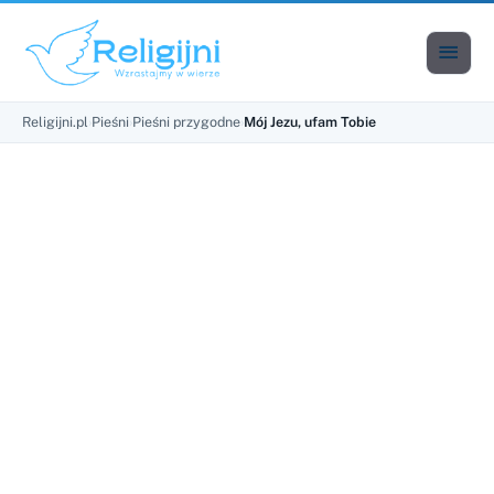

Men
Religijni.pl
›
Pieśni
›
Pieśni przygodne
›
Mój Jezu, ufam Tobie