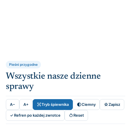
Pieśni przygodne
Wszystkie nasze dzienne
sprawy



A−
A+
Tryb śpiewnika
Ciemny
Zapisz

✓ Refren po każdej zwrotce
Reset