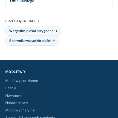
Dnia każdego
PRZEGLĄDAJ DALEJ
Wszystkie pieśni przygodne →
Śpiewnik: wszystkie pieśni →
MODLITWY
Modlitwy codzienne
Litanie
Nowenny
Nabożeństwa
Modlitwy maryjne
Spowiedź i rachunek sumienia