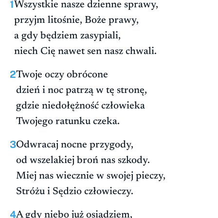
1
Wszystkie nasze dzienne sprawy,
przyjm litośnie, Boże prawy,
a gdy będziem zasypiali,
niech Cię nawet sen nasz chwali.
2
Twoje oczy obrócone
dzień i noc patrzą w tę stronę,
gdzie niedołężność człowieka
Twojego ratunku czeka.
3
Odwracaj nocne przygody,
od wszelakiej broń nas szkody.
Miej nas wiecznie w swojej pieczy,
Stróżu i Sędzio człowieczy.
4
A gdy niebo już osiądziem,