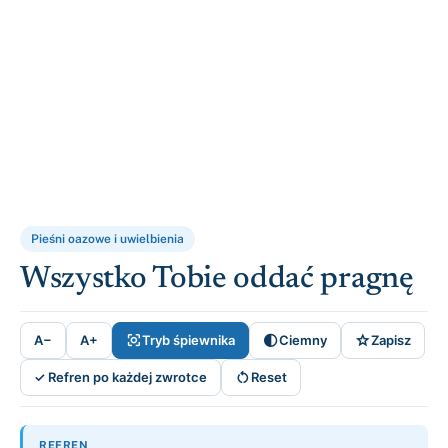
Pieśni oazowe i uwielbienia
Wszystko Tobie oddać pragnę



A−
A+
Tryb śpiewnika
Ciemny
Zapisz

✓ Refren po każdej zwrotce
Reset
REFREN