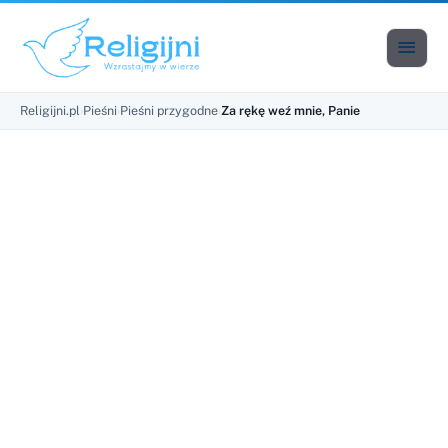

Men
Religijni.pl
›
Pieśni
›
Pieśni przygodne
›
Za rękę weź mnie, Panie