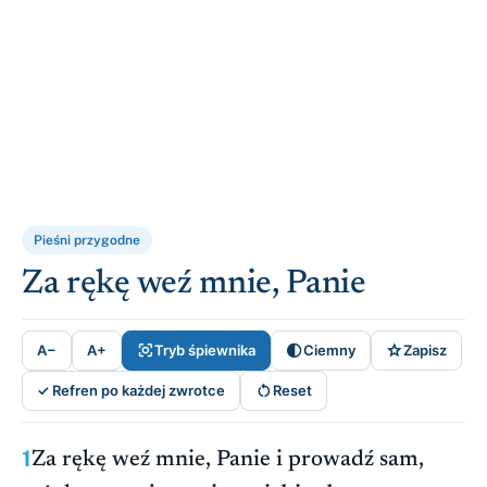
Pieśni przygodne
Za rękę weź mnie, Panie



A−
A+
Tryb śpiewnika
Ciemny
Zapisz

✓ Refren po każdej zwrotce
Reset
1
Za rękę weź mnie, Panie i prowadź sam,