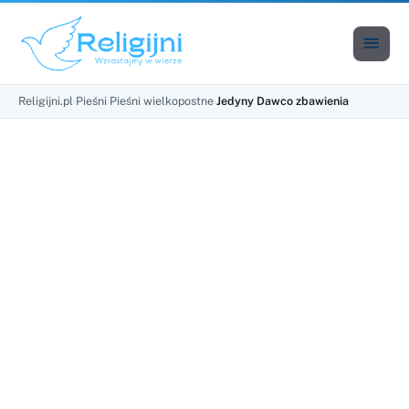

Men
Religijni.pl
›
Pieśni
›
Pieśni wielkopostne
›
Jedyny Dawco zbawienia