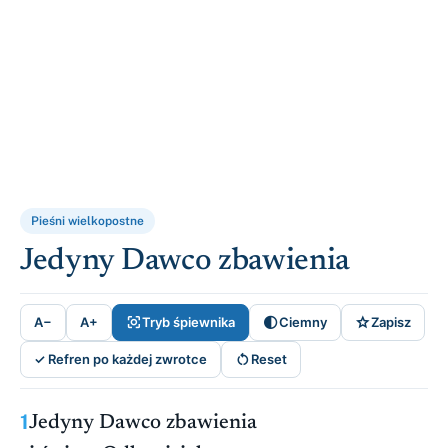
Pieśni wielkopostne
Jedyny Dawco zbawienia



A−
A+
Tryb śpiewnika
Ciemny
Zapisz

✓ Refren po każdej zwrotce
Reset
1
Jedyny Dawco zbawienia