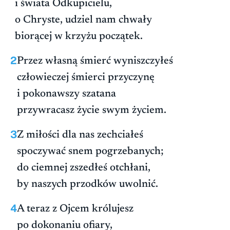
i świata Odkupicielu,
o Chryste, udziel nam chwały
biorącej w krzyżu początek.
2
Przez własną śmierć wyniszczyłeś
człowieczej śmierci przyczynę
i pokonawszy szatana
przywracasz życie swym życiem.
3
Z miłości dla nas zechciałeś
spoczywać snem pogrzebanych;
do ciemnej zszedłeś otchłani,
by naszych przodków uwolnić.
4
A teraz z Ojcem królujesz
po dokonaniu ofiary,