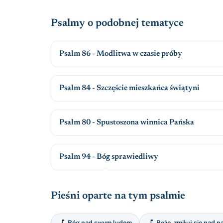
Psalmy o podobnej tematyce
Psalm 86 - Modlitwa w czasie próby
Psalm 84 - Szczęście mieszkańca świątyni
Psalm 80 - Spustoszona winnica Pańska
Psalm 94 - Bóg sprawiedliwy
Pieśni oparte na tym psalmie


Bóg nad swym ludem
Boże, zmiłuj się nad n