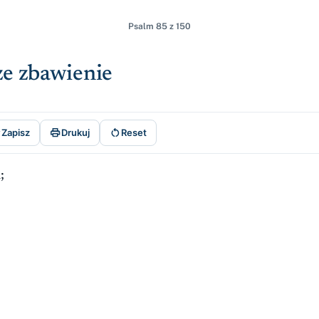
Psalm 85 z 150
sze zbawienie



Zapisz
Drukuj
Reset
;