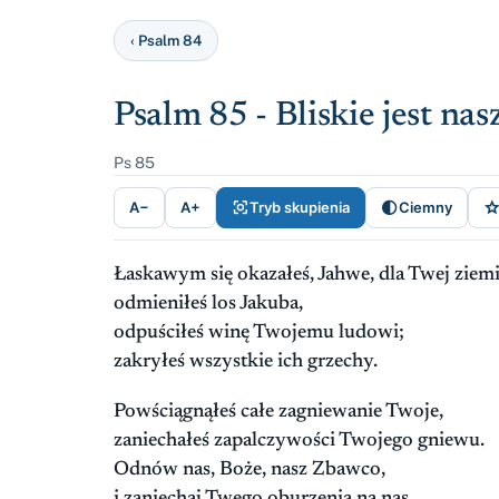
‹ Psalm 84
Psalm 85 - Bliskie jest na
Ps 85


A−
A+
Tryb skupienia
Ciemny
Łaskawym się okazałeś, Jahwe, dla Twej ziemi
odmieniłeś los Jakuba,
odpuściłeś winę Twojemu ludowi;
zakryłeś wszystkie ich grzechy.
Powściągnąłeś całe zagniewanie Twoje,
zaniechałeś zapalczywości Twojego gniewu.
Odnów nas, Boże, nasz Zbawco,
i zaniechaj Twego oburzenia na nas.