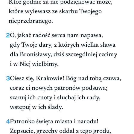
Któż godnie za nie podziękować może,
które wylewasz ze skarbu Twojego
nieprzebranego.
2
O, jakaż radość serca nam napawa,
gdy Twoje dary, z których wielka sława
dla Bronisławy, dziś szczególniej czcimy
i w Niej wielbimy.
3
Ciesz się, Krakowie! Bóg nad tobą czuwa,
coraz ci nowych patronów podsuwa;
szanuj ich cnoty i słuchaj ich rady,
wstępuj w ich ślady.
4
Patronko święta miasta i narodu!
Zepsucie, grzechy oddal z tego grodu,