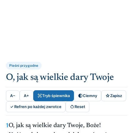
Pieśni przygodne
O, jak są wielkie dary Twoje



A−
A+
Tryb śpiewnika
Ciemny
Zapisz

✓ Refren po każdej zwrotce
Reset
1
O, jak są wielkie dary Twoje, Boże!