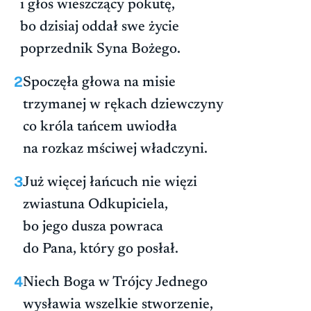
i głos wieszczący pokutę,
bo dzisiaj oddał swe życie
poprzednik Syna Bożego.
2
Spoczęła głowa na misie
trzymanej w rękach dziewczyny
co króla tańcem uwiodła
na rozkaz mściwej władczyni.
3
Już więcej łańcuch nie więzi
zwiastuna Odkupiciela,
bo jego dusza powraca
do Pana, który go posłał.
4
Niech Boga w Trójcy Jednego
wysławia wszelkie stworzenie,