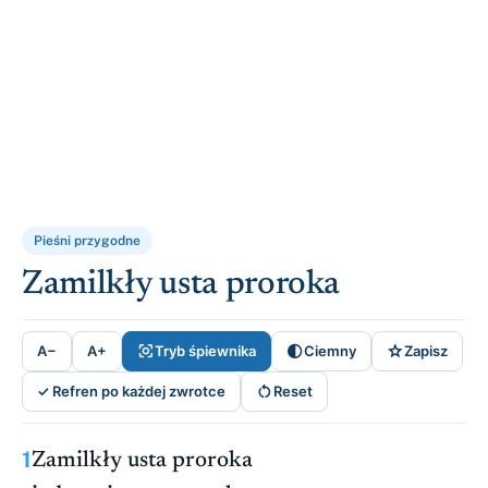
Pieśni przygodne
Zamilkły usta proroka



A−
A+
Tryb śpiewnika
Ciemny
Zapisz

✓ Refren po każdej zwrotce
Reset
1
Zamilkły usta proroka