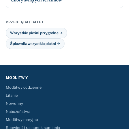
Chóry świętych serafinów
PRZEGLĄDAJ DALEJ
Wszystkie pieśni przygodne →
Śpiewnik: wszystkie pieśni →
MODLITWY
Modlitwy codzienne
Litanie
Nowenny
Nabożeństwa
Modlitwy maryjne
Spowiedź i rachunek sumienia