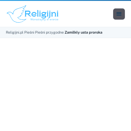

Men
Religijni.pl
›
Pieśni
›
Pieśni przygodne
›
Zamilkły usta proroka