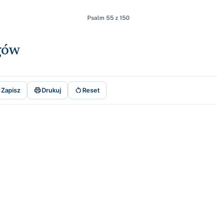
Psalm 55 z 150
gów



Zapisz
Drukuj
Reset