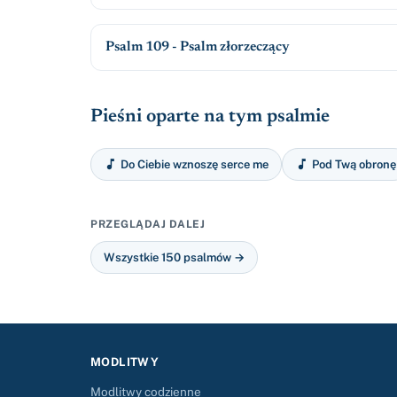
Psalm 109 - Psalm złorzeczący
Pieśni oparte na tym psalmie


Do Ciebie wznoszę serce me
Pod Twą obronę
PRZEGLĄDAJ DALEJ
Wszystkie 150 psalmów →
MODLITWY
Modlitwy codzienne