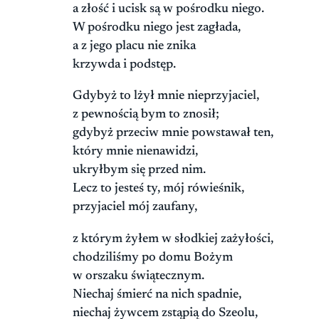
a złość i ucisk są w pośrodku niego.
W pośrodku niego jest zagłada,
a z jego placu nie znika
krzywda i podstęp.
Gdybyż to lżył mnie nieprzyjaciel,
z pewnością bym to znosił;
gdybyż przeciw mnie powstawał ten,
który mnie nienawidzi,
ukryłbym się przed nim.
Lecz to jesteś ty, mój rówieśnik,
przyjaciel mój zaufany,
z którym żyłem w słodkiej zażyłości,
chodziliśmy po domu Bożym
w orszaku świątecznym.
Niechaj śmierć na nich spadnie,
niechaj żywcem zstąpią do Szeolu,