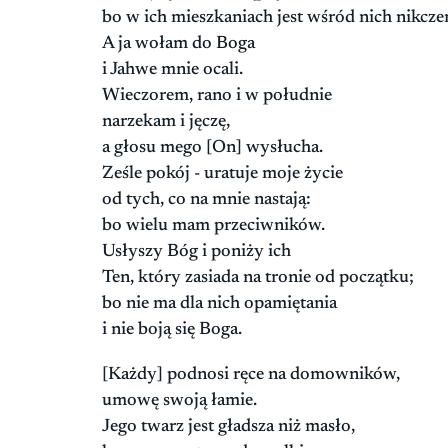
bo w ich mieszkaniach jest wśród nich nikcz
A ja wołam do Boga
i Jahwe mnie ocali.
Wieczorem, rano i w południe
narzekam i jęczę,
a głosu mego [On] wysłucha.
Ześle pokój - uratuje moje życie
od tych, co na mnie nastają:
bo wielu mam przeciwników.
Usłyszy Bóg i poniży ich
Ten, który zasiada na tronie od początku;
bo nie ma dla nich opamiętania
i nie boją się Boga.
[Każdy] podnosi ręce na domowników,
umowę swoją łamie.
Jego twarz jest gładsza niż masło,