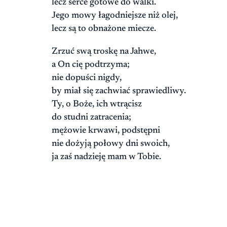
lecz serce gotowe do walki.
Jego mowy łagodniejsze niż olej,
lecz są to obnażone miecze.
Zrzuć swą troskę na Jahwe,
a On cię podtrzyma;
nie dopuści nigdy,
by miał się zachwiać sprawiedliwy.
Ty, o Boże, ich wtrącisz
do studni zatracenia;
mężowie krwawi, podstępni
nie dożyją połowy dni swoich,
ja zaś nadzieję mam w Tobie.