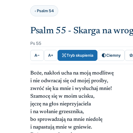
‹ Psalm 54
Psalm 55 - Skarga na wro
Ps 55


A−
A+
Tryb skupienia
Ciemny
Boże, nakłoń ucha na moją modlitwę
i nie odwracaj się od mojej prośby,
zwróć się ku mnie i wysłuchaj mnie!
Szamocę się w moim ucisku,
jęczę na głos nieprzyjaciela
i na wołanie grzesznika,
bo sprowadzają na mnie niedolę
i napastują mnie w gniewie.