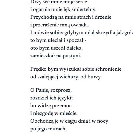
Drży we mnie moje serce
i ogarnia mnie lęk śmiertelny.
Przychodzą na mnie strach i drżenie
i przerażenie mną owłada.
I mówię sobie: gdybym miał skrzydła jak goł
to bym uleciał i spoczął -
oto bym uszedł daleko,
zamieszkał na pustyni.
Prędko bym wyszukał sobie schronienie
od szalejącej wichury, od burzy.
O Panie, rozprosz,
rozdziel ich języki;
bo widzę przemoc
i niezgodę w mieście.
Obchodzą je w ciągu dnia i w nocy
po jego murach,