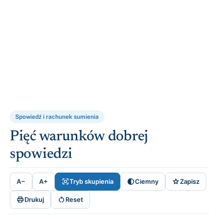
Spowiedź i rachunek sumienia
Pięć warunków dobrej
spowiedzi



A−
A+
Tryb skupienia
Ciemny
Zapisz


Drukuj
Reset