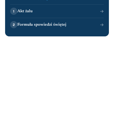
→
Akt żalu
1
→
Formuła spowiedzi świętej
2