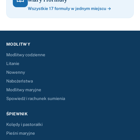
wiary i formuły
Wszystkie 17 formuły w jednym miejscu →
MODLITWY
Modlitwy codzienne
Litanie
Nowenny
Nabożeństwa
Modlitwy maryjne
Spowiedź i rachunek sumienia
ŚPIEWNIK
Kolędy i pastorałki
Pieśni maryjne