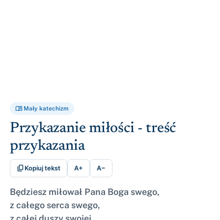

Mały katechizm
Przykazanie miłości - treść
przykazania

Kopiuj tekst
A+
A−
Będziesz miłował Pana Boga swego,
z całego serca swego,
z całej duszy swojej,