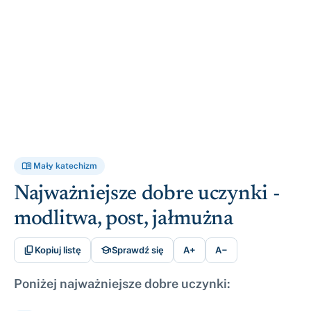

Mały katechizm
Najważniejsze dobre uczynki -
modlitwa, post, jałmużna


Kopiuj listę
Sprawdź się
A+
A−
Poniżej najważniejsze dobre uczynki: