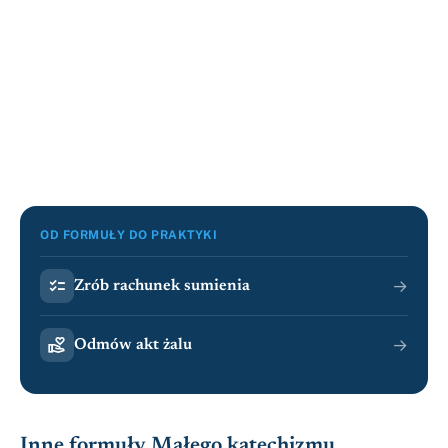
OD FORMUŁY DO PRAKTYKI

→
Zrób rachunek sumienia

→
Odmów akt żalu
Inne formuły Małego katechizmu