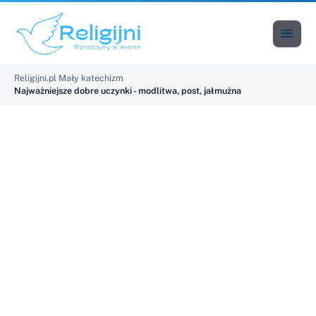

Men
Religijni.pl
›
Mały katechizm
›
Najważniejsze dobre uczynki - modlitwa, post, jałmużna