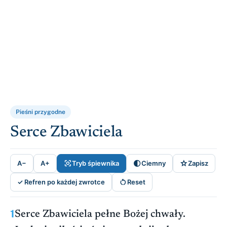
Pieśni przygodne
Serce Zbawiciela



A−
A+
Tryb śpiewnika
Ciemny
Zapisz

✓ Refren po każdej zwrotce
Reset
1
Serce Zbawiciela pełne Bożej chwały.