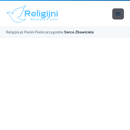

Men
Religijni.pl
›
Pieśni
›
Pieśni przygodne
›
Serce Zbawiciela