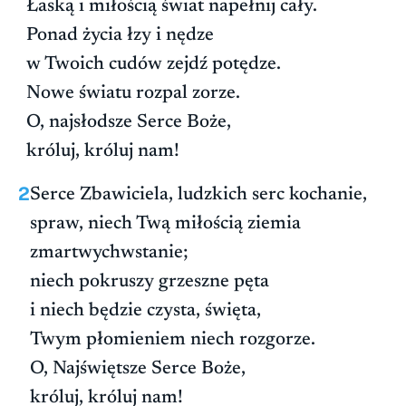
Łaską i miłością świat napełnij cały.
Ponad życia łzy i nędze
w Twoich cudów zejdź potędze.
Nowe światu rozpal zorze.
O, najsłodsze Serce Boże,
króluj, króluj nam!
2
Serce Zbawiciela, ludzkich serc kochanie,
spraw, niech Twą miłością ziemia
zmartwychwstanie;
niech pokruszy grzeszne pęta
i niech będzie czysta, święta,
Twym płomieniem niech rozgorze.
O, Najświętsze Serce Boże,
króluj, króluj nam!