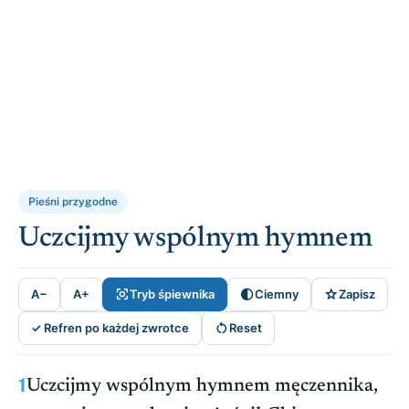
Pieśni przygodne
Uczcijmy wspólnym hymnem



A−
A+
Tryb śpiewnika
Ciemny
Zapisz

✓ Refren po każdej zwrotce
Reset
1
Uczcijmy wspólnym hymnem męczennika,