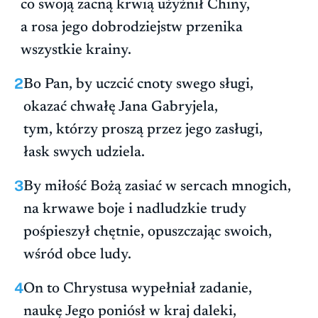
co swoją zacną krwią użyźnił Chiny,
a rosa jego dobrodziejstw przenika
wszystkie krainy.
2
Bo Pan, by uczcić cnoty swego sługi,
okazać chwałę Jana Gabryjela,
tym, którzy proszą przez jego zasługi,
łask swych udziela.
3
By miłość Bożą zasiać w sercach mnogich,
na krwawe boje i nadludzkie trudy
pośpieszył chętnie, opuszczając swoich,
wśród obce ludy.
4
On to Chrystusa wypełniał zadanie,
naukę Jego poniósł w kraj daleki,