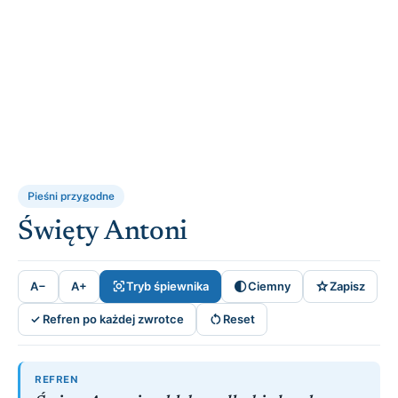
Pieśni przygodne
Święty Antoni



A−
A+
Tryb śpiewnika
Ciemny
Zapisz

✓ Refren po każdej zwrotce
Reset
REFREN