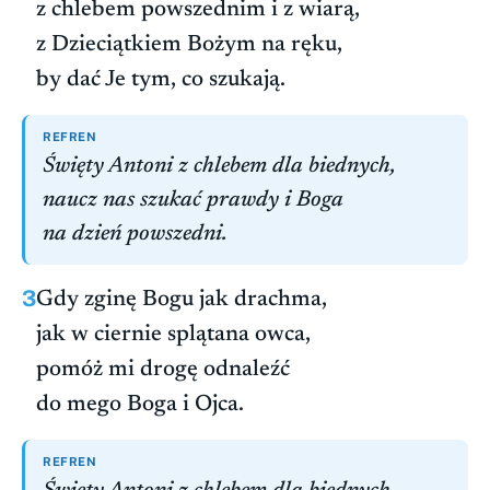
z chlebem powszednim i z wiarą,
z Dzieciątkiem Bożym na ręku,
by dać Je tym, co szukają.
REFREN
Święty Antoni z chlebem dla biednych,
naucz nas szukać prawdy i Boga
na dzień powszedni.
3
Gdy zginę Bogu jak drachma,
jak w ciernie splątana owca,
pomóż mi drogę odnaleźć
do mego Boga i Ojca.
REFREN