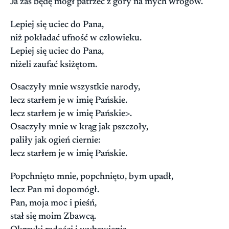
Ja zaś będę mógł patrzeć z góry na mych wrogów.
Lepiej się uciec do Pana,
niż pokładać ufność w człowieku.
Lepiej się uciec do Pana,
niżeli zaufać ksiżętom.
Osaczyły mnie wszystkie narody,
lecz starłem je w imię Pańskie.
lecz starłem je w imię Pańskie>.
Osaczyły mnie w krąg jak pszczoły,
paliły jak ogień ciernie:
lecz starłem je w imię Pańskie.
Popchnięto mnie, popchnięto, bym upadł,
lecz Pan mi dopomógł.
Pan, moja moc i pieśń,
stał się moim Zbawcą.