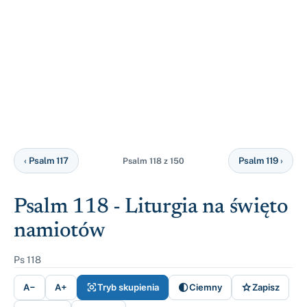
‹ Psalm 117
Psalm 119 ›
Psalm 118 z 150
Psalm 118 - Liturgia na święto
namiotów
Ps 118



A−
A+
Tryb skupienia
Ciemny
Zapisz