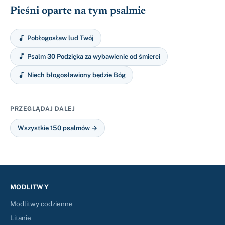
Pieśni oparte na tym psalmie

Pobłogosław lud Twój

Psalm 30 Podzięka za wybawienie od śmierci

Niech błogosławiony będzie Bóg
PRZEGLĄDAJ DALEJ
Wszystkie 150 psalmów →
MODLITWY
Modlitwy codzienne
Litanie