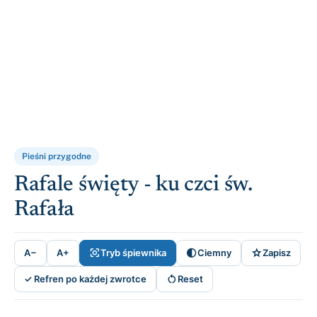
Pieśni przygodne
Rafale święty - ku czci św.
Rafała



A−
A+
Tryb śpiewnika
Ciemny
Zapisz

✓ Refren po każdej zwrotce
Reset