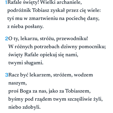
1
Rafale święty! Wielki archaniele,
podróżnik Tobiasz zyskał przez cię wiele:
tyś mu w zmartwieniu na pociechę dany,
z nieba posłany.
2
O ty, lekarzu, stróżu, przewodniku!
W różnych potrzebach dziwny pomocniku;
święty Rafale opiekuj się nami,
twymi sługami.
3
Racz być lekarzem, stróżem, wodzem
naszym,
proś Boga za nas, jako za Tobiaszem,
byśmy pod rządem twym szczęśliwie żyli,
niebo zdobyli.