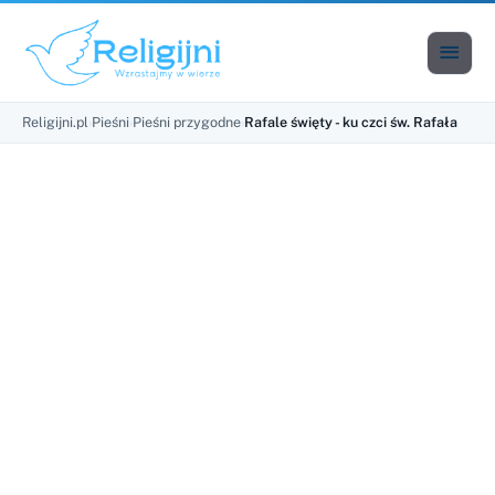

Men
Religijni.pl
›
Pieśni
›
Pieśni przygodne
›
Rafale święty - ku czci św. Rafała