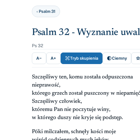
‹ Psalm 31
Psalm 32 - Wyznanie uwa
Ps 32


A−
A+
Tryb skupienia
Ciemny
Szczęśliwy ten, komu została odpuszczona
nieprawość,
którego grzech został puszczony w niepamięć
Szczęśliwy człowiek,
któremu Pan nie poczytuje winy,
w którego duszy nie kryje się podstęp.
Póki milczałem, schnęły kości moje
wśród codziennych mych jęków.