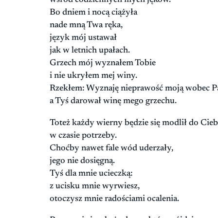
Bo dniem i nocą ciążyła
nade mną Twa ręka,
język mój ustawał
jak w letnich upałach.
Grzech mój wyznałem Tobie
i nie ukryłem mej winy.
Rzekłem: Wyznaję nieprawość moją wobec P
a Tyś darował winę mego grzechu.
Toteż każdy wierny będzie się modlił do Cieb
w czasie potrzeby.
Choćby nawet fale wód uderzały,
jego nie dosięgną.
Tyś dla mnie ucieczką:
z ucisku mnie wyrwiesz,
otoczysz mnie radościami ocalenia.