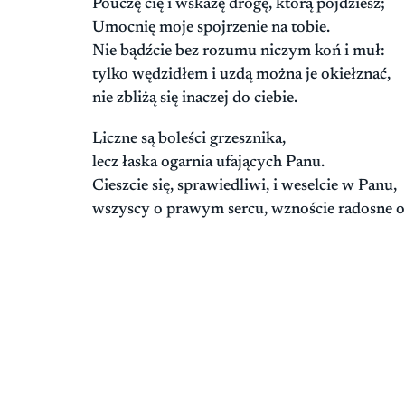
Pouczę cię i wskażę drogę, którą pójdziesz;
Umocnię moje spojrzenie na tobie.
Nie bądźcie bez rozumu niczym koń i muł:
tylko wędzidłem i uzdą można je okiełznać,
nie zbliżą się inaczej do ciebie.
Liczne są boleści grzesznika,
lecz łaska ogarnia ufających Panu.
Cieszcie się, sprawiedliwi, i weselcie w Panu,
wszyscy o prawym sercu, wznoście radosne o