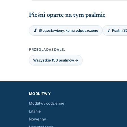
Pieśni oparte na tym psalmie


Błogosławiony, komu odpuszczone
Psalm 30
PRZEGLĄDAJ DALEJ
Wszystkie 150 psalmów →
MODLITWY
Modlitwy codzienne
Litanie
Nowenny