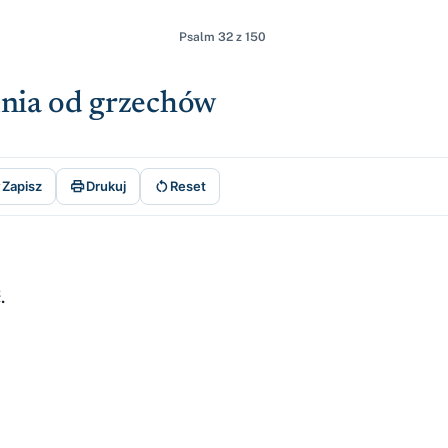
Psalm 32 z 150
lnia od grzechów



Zapisz
Drukuj
Reset
.