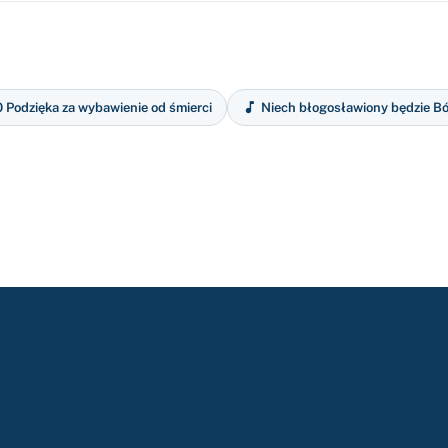

 Podzięka za wybawienie od śmierci
Niech błogosławiony będzie B