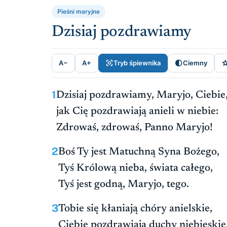
Pieśni maryjne
Dzisiaj pozdrawiamy


A−
A+
Tryb śpiewnika
Ciemny
1
Dzisiaj pozdrawiamy, Maryjo, Ciebie
jak Cię pozdrawiają anieli w niebie:
Zdrowaś, zdrowaś, Panno Maryjo!
2
Boś Ty jest Matuchną Syna Bożego,
Tyś Królową nieba, świata całego,
Tyś jest godną, Maryjo, tego.
3
Tobie się kłaniają chóry anielskie,
Ciebie pozdrawiają duchy niebieskie