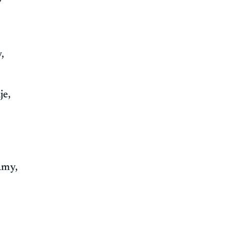
,
je,
amy,