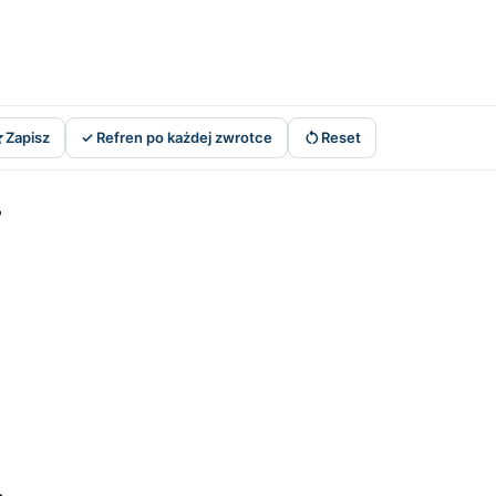


Zapisz
✓ Refren po każdej zwrotce
Reset
,
,