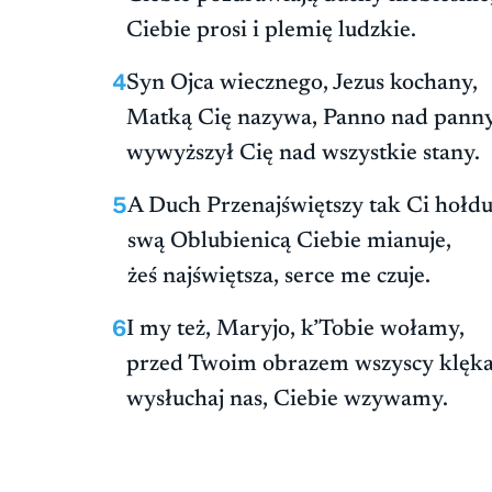
Ciebie prosi i plemię ludzkie.
4
Syn Ojca wiecznego, Jezus kochany,
Matką Cię nazywa, Panno nad panny
wywyższył Cię nad wszystkie stany.
5
A Duch Przenajświętszy tak Ci hołdu
swą Oblubienicą Ciebie mianuje,
żeś najświętsza, serce me czuje.
6
I my też, Maryjo, k’Tobie wołamy,
przed Twoim obrazem wszyscy klęk
wysłuchaj nas, Ciebie wzywamy.