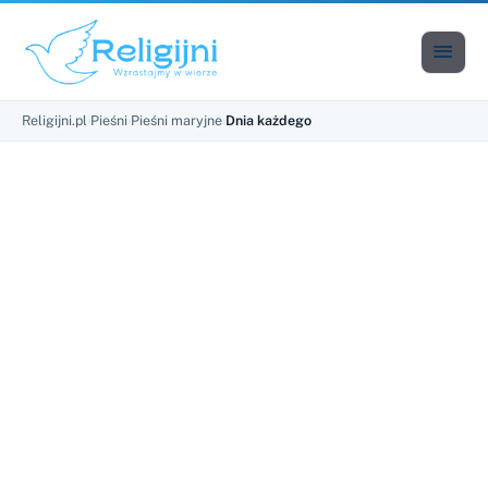

Men
Religijni.pl
›
Pieśni
›
Pieśni maryjne
›
Dnia każdego