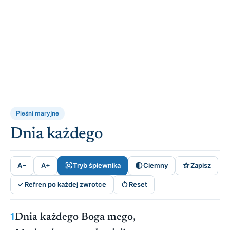
Pieśni maryjne
Dnia każdego



A−
A+
Tryb śpiewnika
Ciemny
Zapisz

✓ Refren po każdej zwrotce
Reset
1
Dnia każdego Boga mego,