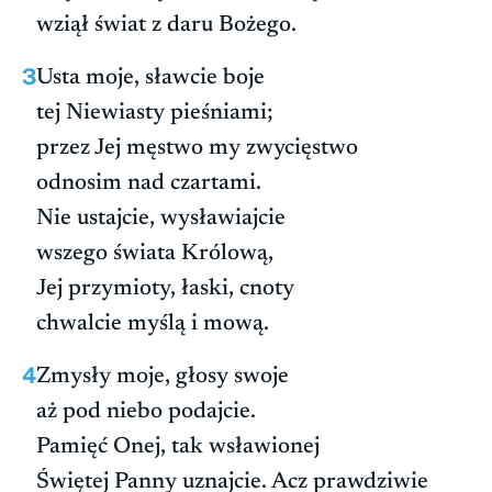
wziął świat z daru Bożego.
3
Usta moje, sławcie boje
tej Niewiasty pieśniami;
przez Jej męstwo my zwycięstwo
odnosim nad czartami.
Nie ustajcie, wysławiajcie
wszego świata Królową,
Jej przymioty, łaski, cnoty
chwalcie myślą i mową.
4
Zmysły moje, głosy swoje
aż pod niebo podajcie.
Pamięć Onej, tak wsławionej
Świętej Panny uznajcie. Acz prawdziwie