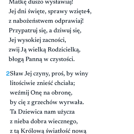
Matkę duszo wysławiaj!
Jej dni święte, sprawy wzięte4,
z nabożeństwem odprawiaj!
Przypatruj się, a dziwuj się,
Jej wysokiej zacności,
zwij Ją wielką Rodzicielką,
błogą Panną w czystości.
2
Sław Jej czyny, proś, by winy
litościwie znieść chciała;
weźmij Onę na obronę,
by cię z grzechów wyrwała.
Ta Dziewica nam użycza
z nieba dobra wiecznego,
z tą Królową światłość nową