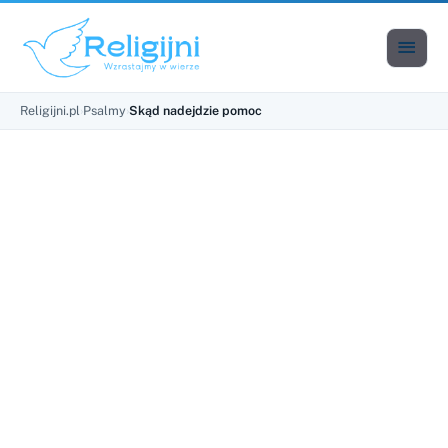

Men
Religijni.pl
›
Psalmy
›
Skąd nadejdzie pomoc