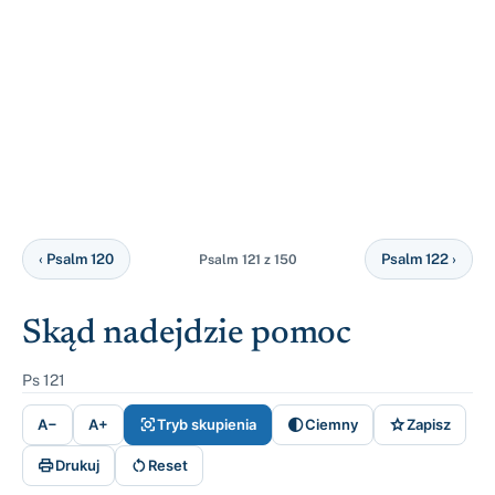
‹ Psalm 120
Psalm 122 ›
Psalm 121 z 150
Skąd nadejdzie pomoc
Ps 121



A−
A+
Tryb skupienia
Ciemny
Zapisz


Drukuj
Reset