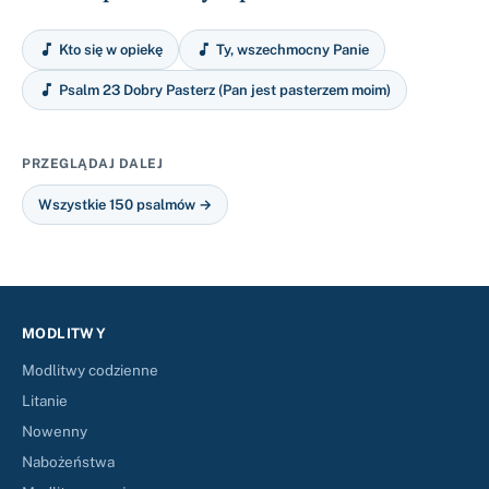


Kto się w opiekę
Ty, wszechmocny Panie

Psalm 23 Dobry Pasterz (Pan jest pasterzem moim)
PRZEGLĄDAJ DALEJ
Wszystkie 150 psalmów →
MODLITWY
Modlitwy codzienne
Litanie
Nowenny
Nabożeństwa