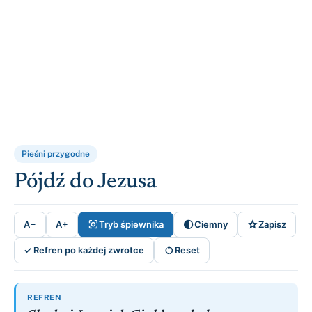
Pieśni przygodne
Pójdź do Jezusa



A−
A+
Tryb śpiewnika
Ciemny
Zapisz

✓ Refren po każdej zwrotce
Reset
REFREN