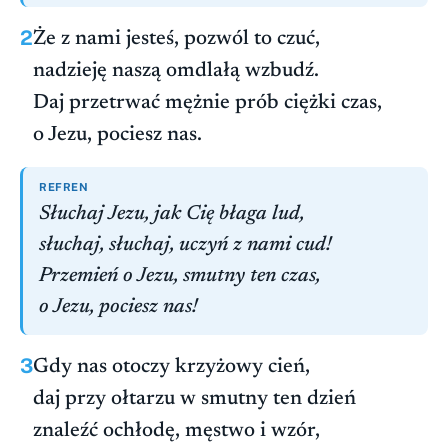
2
Że z nami jesteś, pozwól to czuć,
nadzieję naszą omdlałą wzbudź.
Daj przetrwać mężnie prób ciężki czas,
o Jezu, pociesz nas.
REFREN
Słuchaj Jezu, jak Cię błaga lud,
słuchaj, słuchaj, uczyń z nami cud!
Przemień o Jezu, smutny ten czas,
o Jezu, pociesz nas!
3
Gdy nas otoczy krzyżowy cień,
daj przy ołtarzu w smutny ten dzień
znaleźć ochłodę, męstwo i wzór,