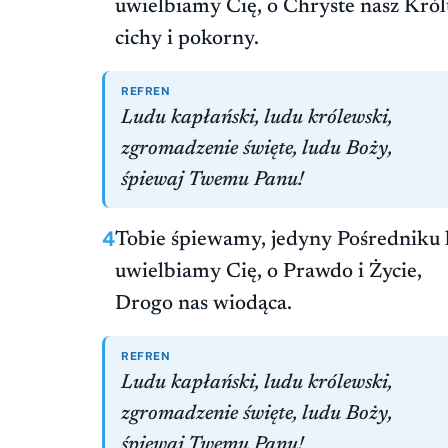
uwielbiamy Cię, o Chryste nasz Król
cichy i pokorny.
REFREN
Ludu kapłański, ludu królewski,
zgromadzenie święte, ludu Boży,
śpiewaj Twemu Panu!
4
Tobie śpiewamy, jedyny Pośredniku l
uwielbiamy Cię, o Prawdo i Życie,
Drogo nas wiodąca.
REFREN
Ludu kapłański, ludu królewski,
zgromadzenie święte, ludu Boży,
śpiewaj Twemu Panu!