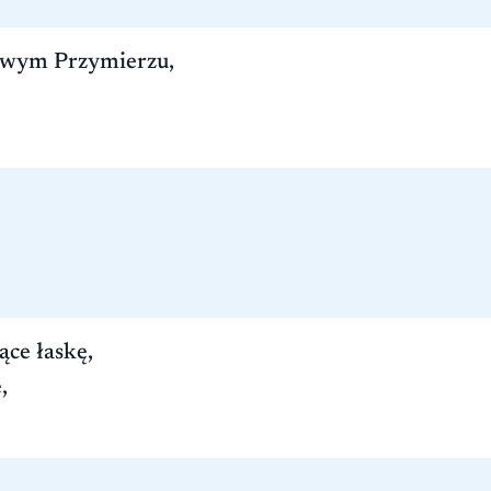
owym Przymierzu,
ące łaskę,
,