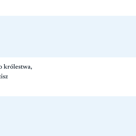
o królestwa,
isz