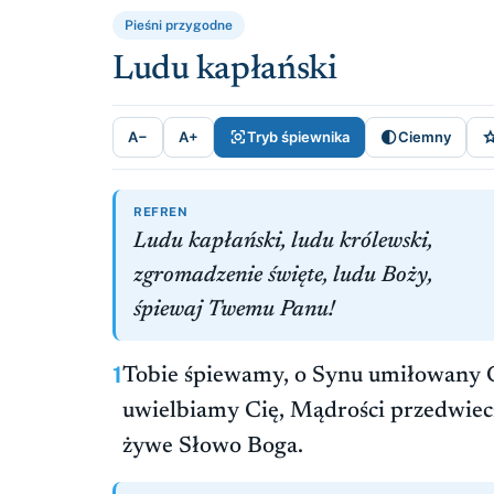
Pieśni przygodne
Ludu kapłański


A−
A+
Tryb śpiewnika
Ciemny
REFREN
Ludu kapłański, ludu królewski,
zgromadzenie święte, ludu Boży,
śpiewaj Twemu Panu!
1
Tobie śpiewamy, o Synu umiłowany O
uwielbiamy Cię, Mądrości przedwiec
żywe Słowo Boga.