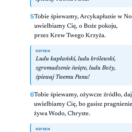
5
Tobie śpiewamy, Arcykapłanie w N
uwielbiamy Cię, o Boże pokoju,
przez Krew Twego Krzyża.
REFREN
Ludu kapłański, ludu królewski,
zgromadzenie święte, ludu Boży,
śpiewaj Twemu Panu!
6
Tobie śpiewamy, ożywcze źródło, daj
uwielbiamy Cię, bo gasisz pragnienie
żywa Wodo, Chryste.
REFREN