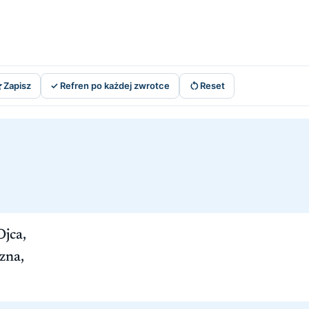


Zapisz
✓ Refren po każdej zwrotce
Reset
jca,
zna,