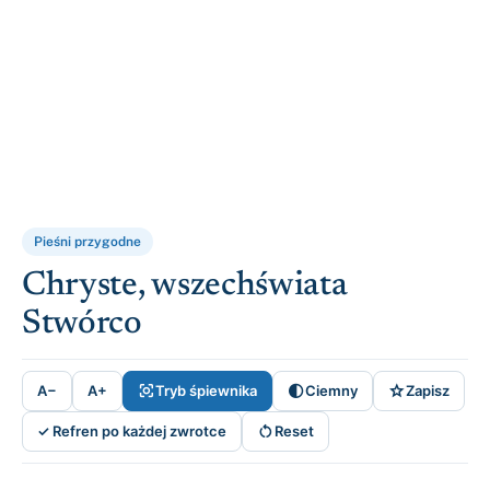
Pieśni przygodne
Chryste, wszechświata
Stwórco



A−
A+
Tryb śpiewnika
Ciemny
Zapisz

✓ Refren po każdej zwrotce
Reset