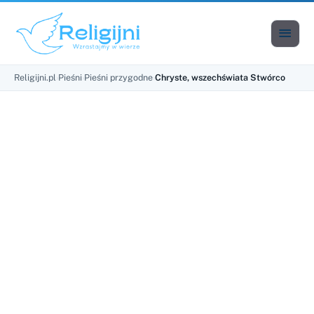

Men
Religijni.pl
›
Pieśni
›
Pieśni przygodne
›
Chryste, wszechświata Stwórco