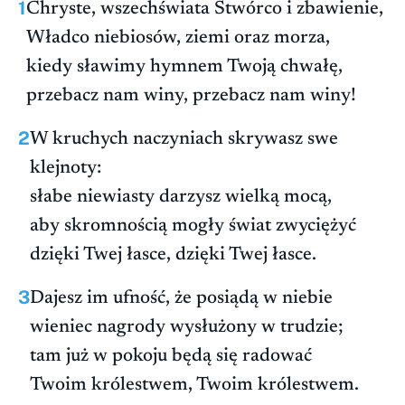
1
Chryste, wszechświata Stwórco i zbawienie,
Władco niebiosów, ziemi oraz morza,
kiedy sławimy hymnem Twoją chwałę,
przebacz nam winy, przebacz nam winy!
2
W kruchych naczyniach skrywasz swe
klejnoty:
słabe niewiasty darzysz wielką mocą,
aby skromnością mogły świat zwyciężyć
dzięki Twej łasce, dzięki Twej łasce.
3
Dajesz im ufność, że posiądą w niebie
wieniec nagrody wysłużony w trudzie;
tam już w pokoju będą się radować
Twoim królestwem, Twoim królestwem.