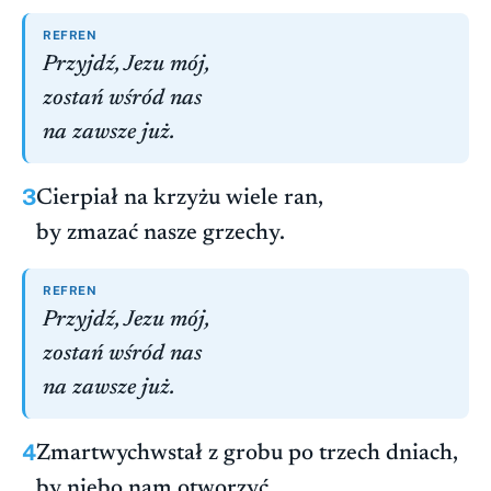
REFREN
Przyjdź, Jezu mój,
zostań wśród nas
na zawsze już.
3
Cierpiał na krzyżu wiele ran,
by zmazać nasze grzechy.
REFREN
Przyjdź, Jezu mój,
zostań wśród nas
na zawsze już.
4
Zmartwychwstał z grobu po trzech dniach,
by niebo nam otworzyć.