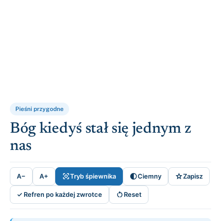
Pieśni przygodne
Bóg kiedyś stał się jednym z
nas



A−
A+
Tryb śpiewnika
Ciemny
Zapisz

✓ Refren po każdej zwrotce
Reset