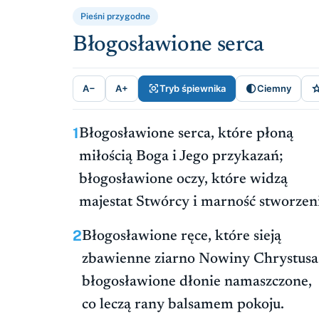
Pieśni przygodne
Błogosławione serca


A−
A+
Tryb śpiewnika
Ciemny
1
Błogosławione serca, które płoną
miłością Boga i Jego przykazań;
błogosławione oczy, które widzą
majestat Stwórcy i marność stworzen
2
Błogosławione ręce, które sieją
zbawienne ziarno Nowiny Chrystusa
błogosławione dłonie namaszczone,
co leczą rany balsamem pokoju.