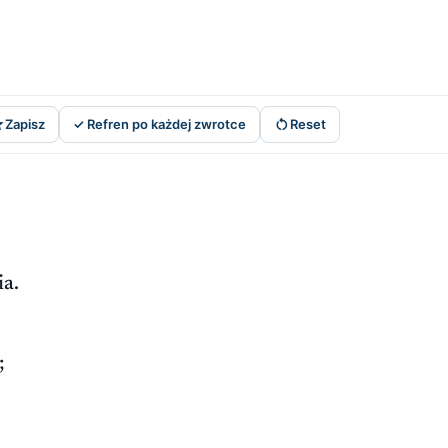


Zapisz
✓ Refren po każdej zwrotce
Reset
ia.
;