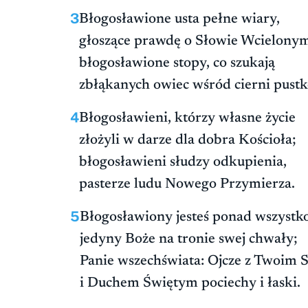
3
Błogosławione usta pełne wiary,
głoszące prawdę o Słowie Wcielony
błogosławione stopy, co szukają
zbłąkanych owiec wśród cierni pustk
4
Błogosławieni, którzy własne życie
złożyli w darze dla dobra Kościoła;
błogosławieni słudzy odkupienia,
pasterze ludu Nowego Przymierza.
5
Błogosławiony jesteś ponad wszystko
jedyny Boże na tronie swej chwały;
Panie wszechświata: Ojcze z Twoim
i Duchem Świętym pociechy i łaski.