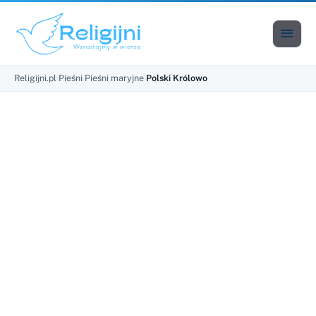

Men
Religijni.pl
›
Pieśni
›
Pieśni maryjne
›
Polski Królowo