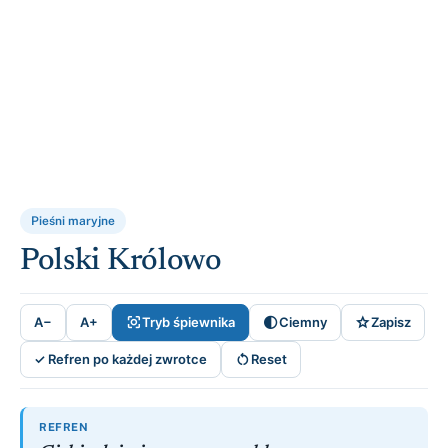
Pieśni maryjne
Polski Królowo



A−
A+
Tryb śpiewnika
Ciemny
Zapisz

✓ Refren po każdej zwrotce
Reset
REFREN