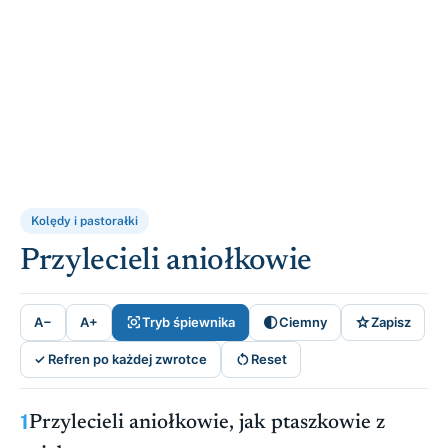
Kolędy i pastorałki
Przylecieli aniołkowie



A−
A+
Tryb śpiewnika
Ciemny
Zapisz

✓ Refren po każdej zwrotce
Reset
1
Przylecieli aniołkowie, jak ptaszkowie z