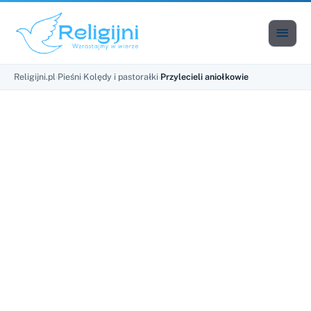

Men
Religijni.pl
›
Pieśni
›
Kolędy i pastorałki
›
Przylecieli aniołkowie