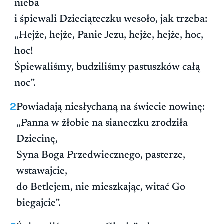
nieba
i śpiewali Dzieciąteczku wesoło, jak trzeba:
„Hejże, hejże, Panie Jezu, hejże, hejże, hoc,
hoc!
Śpiewaliśmy, budziliśmy pastuszków całą
noc”.
2
Powiadają niesłychaną na świecie nowinę:
„Panna w żłobie na sianeczku zrodziła
Dziecinę,
Syna Boga Przedwiecznego, pasterze,
wstawajcie,
do Betlejem, nie mieszkając, witać Go
biegajcie”.