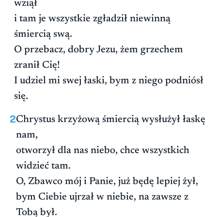
wziął
i tam je wszystkie zgładził niewinną
śmiercią swą.
O przebacz, dobry Jezu, żem grzechem
zranił Cię!
I udziel mi swej łaski, bym z niego podniósł
się.
2
Chrystus krzyżową śmiercią wysłużył łaskę
nam,
otworzył dla nas niebo, chce wszystkich
widzieć tam.
O, Zbawco mój i Panie, już będę lepiej żył,
bym Ciebie ujrzał w niebie, na zawsze z
Tobą był.