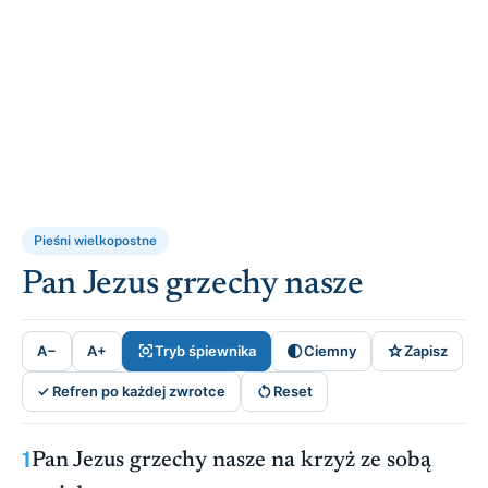
Pieśni wielkopostne
Pan Jezus grzechy nasze



A−
A+
Tryb śpiewnika
Ciemny
Zapisz

✓ Refren po każdej zwrotce
Reset
1
Pan Jezus grzechy nasze na krzyż ze sobą