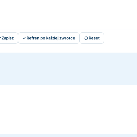


Zapisz
✓ Refren po każdej zwrotce
Reset