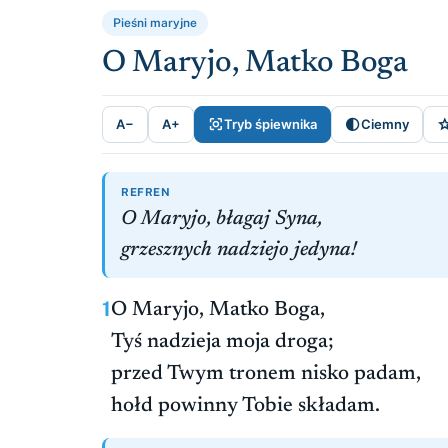
Pieśni maryjne
O Maryjo, Matko Boga


A−
A+
Tryb śpiewnika
Ciemny
REFREN
O Maryjo, błagaj Syna,
grzesznych nadziejo jedyna!
1
O Maryjo, Matko Boga,
Tyś nadzieja moja droga;
przed Twym tronem nisko padam,
hołd powinny Tobie składam.