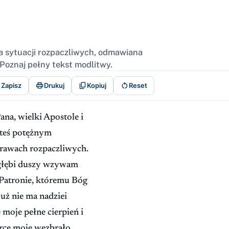
a sytuacji rozpaczliwych, odmawiana
 Poznaj pełny tekst modlitwy.




Zapisz
Drukuj
Kopiuj
Reset
na, wielki Apostole i
steś potężnym
rawach rozpaczliwych.
z głębi duszy wzywam
Patronie, któremu Bóg
uż nie ma nadziei
 moje pełne cierpień i
erce moje wezbrało