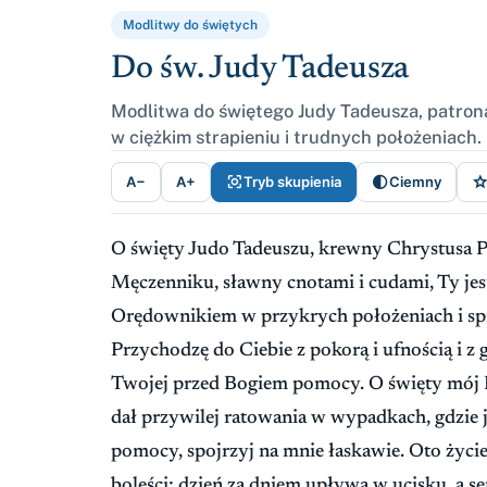
Modlitwy do świętych
Do św. Judy Tadeusza
Modlitwa do świętego Judy Tadeusza, patron
w ciężkim strapieniu i trudnych położeniach.


A−
A+
Tryb skupienia
Ciemny
O święty Judo Tadeuszu, krewny Chrystusa Pa
Męczenniku, sławny cnotami i cudami, Ty je
Orędownikiem w przykrych położeniach i sp
Przychodzę do Ciebie z pokorą i ufnością i 
Twojej przed Bogiem pomocy. O święty mój 
dał przywilej ratowania w wypadkach, gdzie j
pomocy, spojrzyj na mnie łaskawie. Oto życie
boleści; dzień za dniem upływa w ucisku, a s