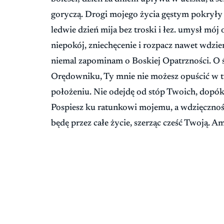
goryczą. Drogi mojego życia gęstym pokryły s
ledwie dzień mija bez troski i łez. umysł mój
niepokój, zniechęcenie i rozpacz nawet wdziera
niemal zapominam o Boskiej Opatrzności. O 
Orędowniku, Ty mnie nie możesz opuścić 
położeniu. Nie odejdę od stóp Twoich, dopók
Pospiesz ku ratunkowi mojemu, a wdzięczno
będę przez całe życie, szerząc cześć Twoją. A