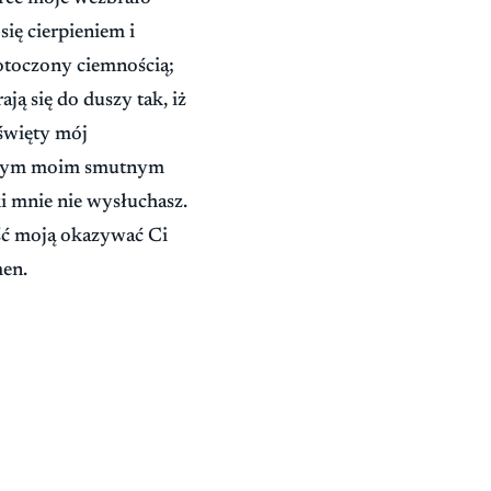
ię cierpieniem i
 otoczony ciemnością;
ją się do duszy tak, iż
święty mój
w tym moim smutnym
i mnie nie wysłuchasz.
ść moją okazywać Ci
men.