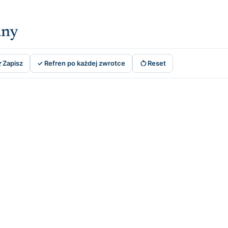
any


Zapisz
✓ Refren po każdej zwrotce
Reset