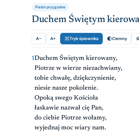
Pieśni przygodne
Duchem Świętym kierow


A−
A+
Tryb śpiewnika
Ciemny
1
Duchem Świętym kierowany,
Piotrze w wierze niezachwiany,
tobie chwałę, dziękczynienie,
niesie nasze pokolenie.
Opoką swego Kościoła
łaskawie nazwał cię Pan,
do ciebie Piotrze wołamy,
wyjednaj moc wiary nam.