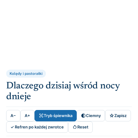
Kolędy i pastorałki
Dlaczego dzisiaj wśród nocy
dnieje



A−
A+
Tryb śpiewnika
Ciemny
Zapisz

✓ Refren po każdej zwrotce
Reset