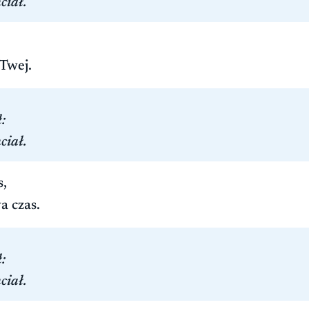
ciał.
Twej.
:
ciał.
s,
a czas.
:
ciał.