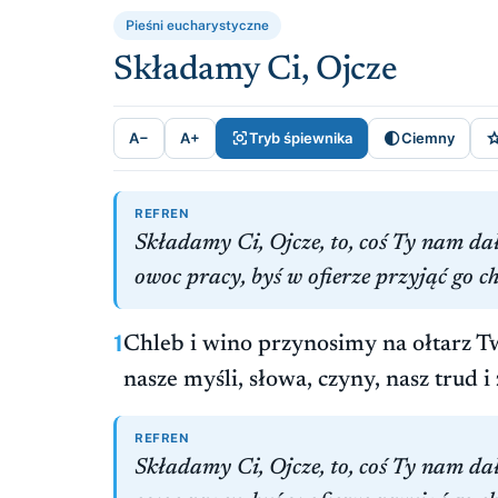
Pieśni eucharystyczne
Składamy Ci, Ojcze


A−
A+
Tryb śpiewnika
Ciemny
REFREN
Składamy Ci, Ojcze, to, coś Ty nam dał
owoc pracy, byś w ofierze przyjąć go ch
1
Chleb i wino przynosimy na ołtarz T
nasze myśli, słowa, czyny, nasz trud i 
REFREN
Składamy Ci, Ojcze, to, coś Ty nam dał