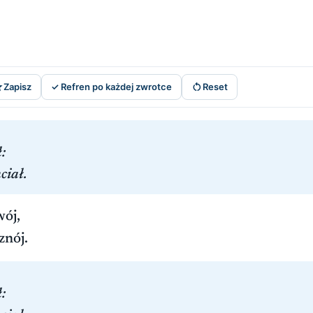


Zapisz
✓ Refren po każdej zwrotce
Reset
:
ciał.
wój,
znój.
: