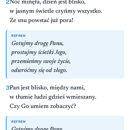
2
Noc minęła, dzień jest blisko,
w jasnym świetle czyńmy wszystko.
Ze snu powstać już pora!
REFREN
Gotujmy drogę Panu,
prostujmy ścieżki Jego,
przemieńmy swoje życie,
odwróćmy się od złego.
3
Pan jest blisko, między nami,
w tłumie ludzi gdzieś wmieszany.
Czy Go umiem zobaczyć?
REFREN
Gotujmy drogę Panu,