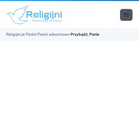

Men
Religijni.pl
›
Pieśni
›
Pieśni adwentowe
›
Przybądź, Panie