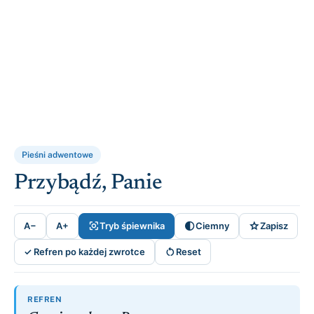
Pieśni adwentowe
Przybądź, Panie



A−
A+
Tryb śpiewnika
Ciemny
Zapisz

✓ Refren po każdej zwrotce
Reset
REFREN