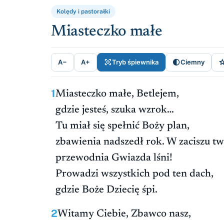
Kolędy i pastorałki
Miasteczko małe


A−
A+
Tryb śpiewnika
Ciemny
1
Miasteczko małe, Betlejem,
gdzie jesteś, szuka wzrok…
Tu miał się spełnić Boży plan,
zbawienia nadszedł rok. W zaciszu tw
przewodnia Gwiazda lśni!
Prowadzi wszystkich pod ten dach,
gdzie Boże Dziecię śpi.
2
Witamy Ciebie, Zbawco nasz,