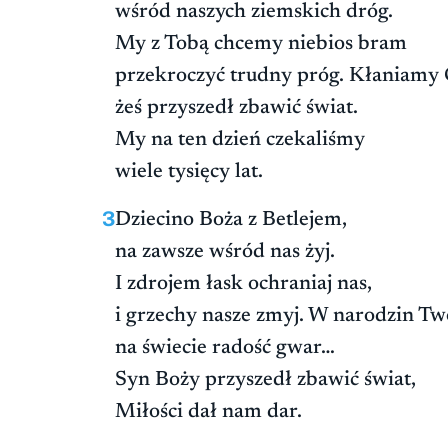
wśród naszych ziemskich dróg.
My z Tobą chcemy niebios bram
przekroczyć trudny próg. Kłaniamy C
żeś przyszedł zbawić świat.
My na ten dzień czekaliśmy
wiele tysięcy lat.
3
Dziecino Boża z Betlejem,
na zawsze wśród nas żyj.
I zdrojem łask ochraniaj nas,
i grzechy nasze zmyj. W narodzin Tw
na świecie radość gwar…
Syn Boży przyszedł zbawić świat,
Miłości dał nam dar.