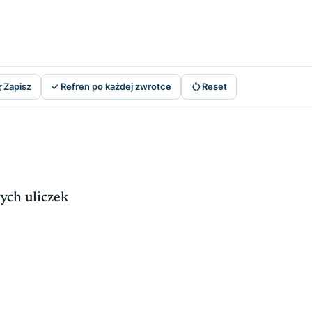


Zapisz
✓ Refren po każdej zwrotce
Reset
ych uliczek